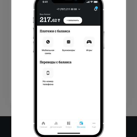
Абонентом с их использованием платежей
по гражданско-правовым сделкам и
проведения иных операций, а также
определяют порядок использования
Абонентом Технологической системы
Оператора, посредством которой, Абонент
передает Указания о Пополнении
Электронного кошелька и совершении иных
операций с Электронными деньгами.
1. Термины и определения,
используемые в настоящих Правилах
1.1.
Оператор системы электронных
денег
– в рамках настоящих Правил: ТОО
«PayBox», ТОО «Wooppay»
1.2.
Фрод
– несанкционированные или
неправомочные действия (совершаемые в
том числе с применением различных
технических способов), направленные на
причинение материального ущерба
Участникам системы электронных денег, а
также, способные оказывать негативное
влияние, на деловую репутацию и работу
сети Оператора.