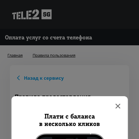
Оплата услуг со счета телефона
Главная
Правила пользования
Назад к сервису
Правила предоставления
Мобильных Финансовых Услуг
Настоящие Правила предоставления
Плати с баланса
Мобильных Финансовых Услуг (далее –
Правила регулируют отношения Оператора
в несколько кликов
и Абонента, возникающие при реализации
Оператором и приобретении Абонентом
Электронных денег, в целях осуществления