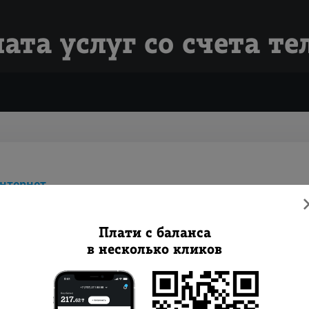
ата услуг со счета т
нтернет
та по логину
Плати с баланса
в несколько кликов
та по номеру телефона