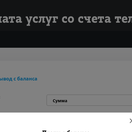
ата услуг со счета т
ывод с баланса
:
омер: