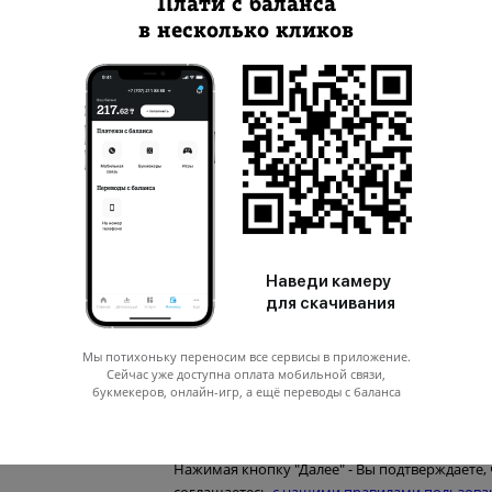
Плати с баланса
в несколько кликов
Номер телефона, со счета которого Вы
платите.Вам придет SMS для подтверждения
заказа услуги
0 ₸
ия:
Наведи камеру
для скачивания
0 ₸
с учетом комиссии:
Мы потихоньку переносим все сервисы в приложение.
Сейчас уже доступна оплата мобильной связи,
букмекеров, онлайн-игр, а ещё переводы с баланса
Нажимая кнопку "Далее" - Вы подтверждаете, 