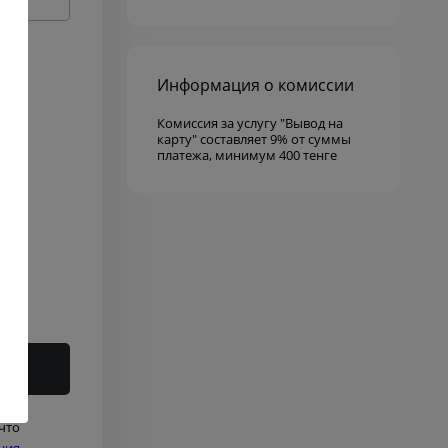
Информация о комиссии
Комиссия за услугу "Вывод на
карту" составляет 9% от суммы
платежа, минимум 400 тенге
что